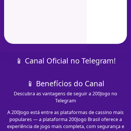
📱 Canal Oficial no Telegram!
📱 Benefícios do Canal
Descubra as vantagens de seguir a 200Jogo no
Telegram
A 200Jogo está entre as plataformas de cassino mais
populares — a plataforma 200Jogo Brasil oferece a
experiência de jogo mais completa, com segurança e