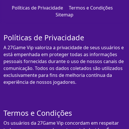
Políticas de Privacidade
Termos e Condições
Sitemap
Políticas de Privacidade
A 27Game Vip valoriza a privacidade de seus usuários e
está empenhada em proteger todas as informações
pessoais fornecidas durante o uso de nossos canais de
comunicação. Todos os dados coletados são utilizados
exclusivamente para fins de melhoria contínua da
experiência de nossos jogadores.
Termos e Condições
Os usuários da 27Game Vip concordam em respeitar