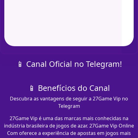
📱 Canal Oficial no Telegram!
📱 Benefícios do Canal
Descubra as vantagens de seguir a 27Game Vip no
Telegram
27Game Vip é uma das marcas mais conhecidas na
indústria brasileira de jogos de azar. 27Game Vip Online
Com oferece a experiência de apostas em jogos mais