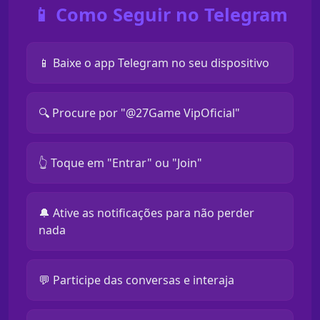
📱 Como Seguir no Telegram
📱 Baixe o app Telegram no seu dispositivo
🔍 Procure por "@27Game VipOficial"
👆 Toque em "Entrar" ou "Join"
🔔 Ative as notificações para não perder
nada
💬 Participe das conversas e interaja