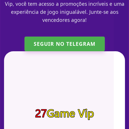
Vip, você tem acesso a promoções incríveis e uma
experiência de jogo inigualável. Junte-se aos
vencedores agora!
SEGUIR NO TELEGRAM