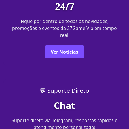
24/7
Fique por dentro de todas as novidades,
promoções e eventos da 27Game Vip em tempo
real!
Ver Notícias
💬 Suporte Direto
Chat
Suporte direto via Telegram, respostas rápidas e
atendimento personalizado!