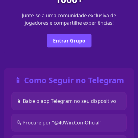
Junte-se a uma comunidade exclusiva de
jogadores e compartilhe experiências!
Entrar Grupo
📱 Como Seguir no Telegram
📱 Baixe o app Telegram no seu dispositivo
🔍 Procure por "@40Win.ComOficial"