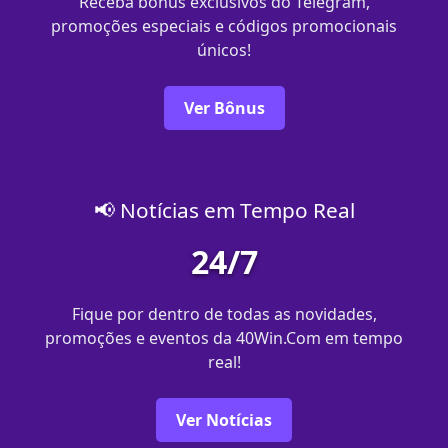
Receba bônus exclusivos do Telegram,
promoções especiais e códigos promocionais
únicos!
Ver Bônus
📢 Notícias em Tempo Real
24/7
Fique por dentro de todas as novidades,
promoções e eventos da 40Win.Com em tempo
real!
Ver Notícias