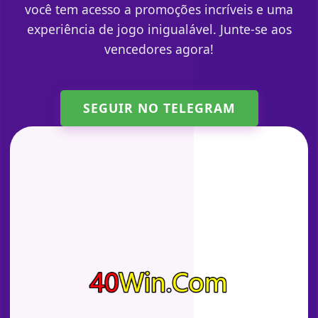
você tem acesso a promoções incríveis e uma
experiência de jogo inigualável. Junte-se aos
vencedores agora!
SEGUIR NO TELEGRAM