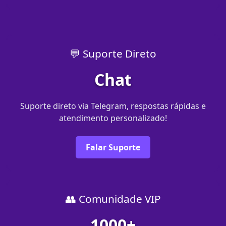
💬 Suporte Direto
Chat
Suporte direto via Telegram, respostas rápidas e
atendimento personalizado!
Falar Suporte
👥 Comunidade VIP
1000+