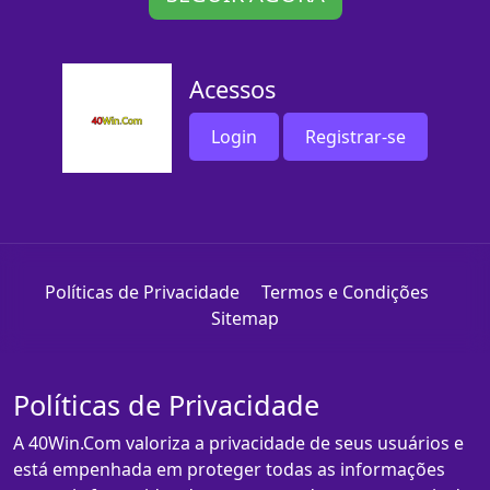
Acessos
Login
Registrar-se
Políticas de Privacidade
Termos e Condições
Sitemap
Políticas de Privacidade
A 40Win.Com valoriza a privacidade de seus usuários e
está empenhada em proteger todas as informações