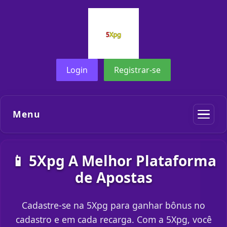
Login
Registrar-se
Menu
📱 5Xpg A Melhor Plataforma
de Apostas
Cadastre-se na 5Xpg para ganhar bônus no
cadastro e em cada recarga. Com a 5Xpg, você