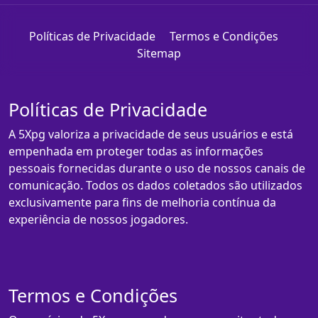
Políticas de Privacidade
Termos e Condições
Sitemap
Políticas de Privacidade
A 5Xpg valoriza a privacidade de seus usuários e está
empenhada em proteger todas as informações
pessoais fornecidas durante o uso de nossos canais de
comunicação. Todos os dados coletados são utilizados
exclusivamente para fins de melhoria contínua da
experiência de nossos jogadores.
Termos e Condições