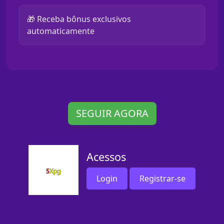
🎁 Receba bônus exclusivos
automaticamente
SEGUIR AGORA
Acessos
Login
Registrar-se