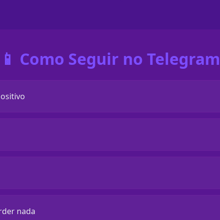
📱 Como Seguir no Telegram
ositivo
"
erder nada