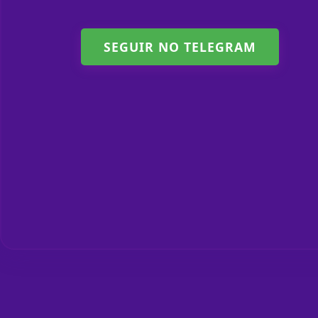
SEGUIR NO TELEGRAM