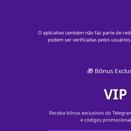
O aplicativo também não faz parte de red
podem ser verificadas pelos usuários
🎁 Bônus Exclu
VIP
Receba bônus exclusivos do Telegra
e códigos promocionai