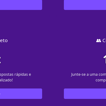
reto
👥 
t
espostas rápidas e
Junte-se a uma com
lizado!
compa
e