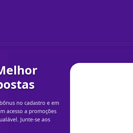
 Melhor
postas
 bônus no cadastro e em
tem acesso a promoções
ualável. Junte-se aos