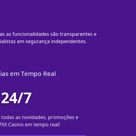
m
as as funcionalidades são transparentes e
cialistas em segurança independentes.
cias em Tempo Real
24/7
e todas as novidades, promoções e
7XX Casino em tempo real!