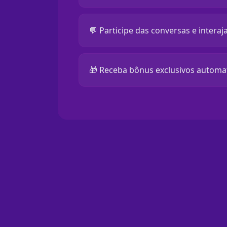
💬 Participe das conversas e interaj
🎁 Receba bônus exclusivos autom