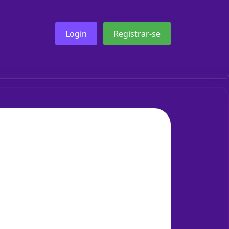
Login
Registrar-se