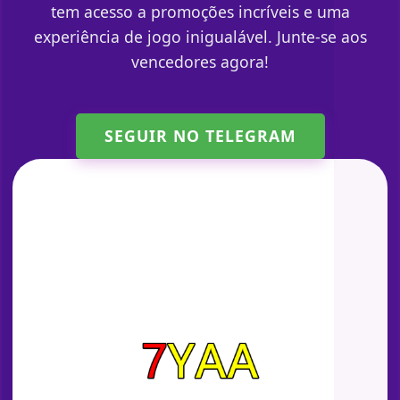
tem acesso a promoções incríveis e uma
experiência de jogo inigualável. Junte-se aos
vencedores agora!
SEGUIR NO TELEGRAM