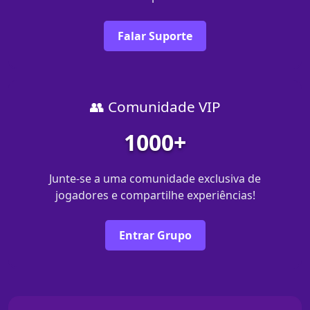
Falar Suporte
👥 Comunidade VIP
1000+
Junte-se a uma comunidade exclusiva de
jogadores e compartilhe experiências!
Entrar Grupo