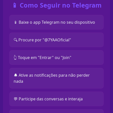
📱 Como Seguir no Telegram
📱 Baixe o app Telegram no seu dispositivo
🔍 Procure por "@7YAAOficial"
👆 Toque em "Entrar" ou "Join"
🔔 Ative as notificações para não perder
nada
💬 Participe das conversas e interaja