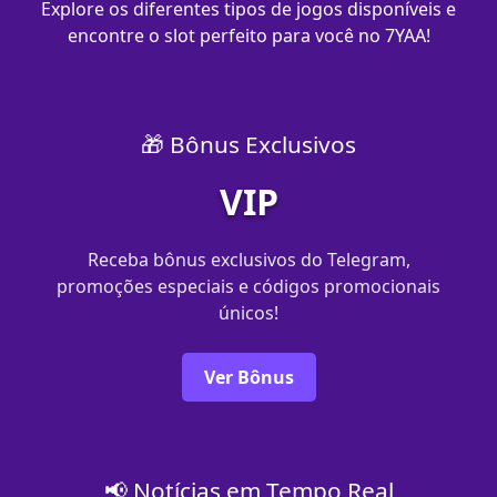
Explore os diferentes tipos de jogos disponíveis e
encontre o slot perfeito para você no 7YAA!
🎁 Bônus Exclusivos
VIP
Receba bônus exclusivos do Telegram,
promoções especiais e códigos promocionais
únicos!
Ver Bônus
📢 Notícias em Tempo Real