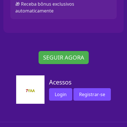
🎁 Receba bônus exclusivos
automaticamente
SEGUIR AGORA
Acessos
Login
Registrar-se