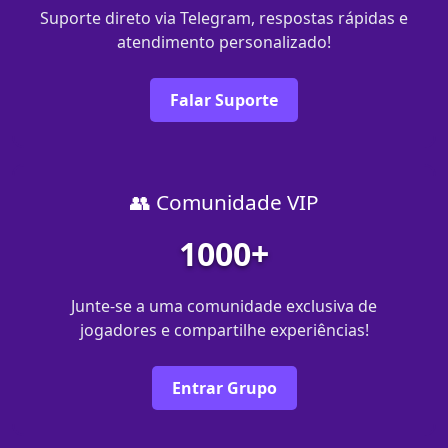
Suporte direto via Telegram, respostas rápidas e
atendimento personalizado!
Falar Suporte
👥 Comunidade VIP
1000+
Junte-se a uma comunidade exclusiva de
jogadores e compartilhe experiências!
Entrar Grupo