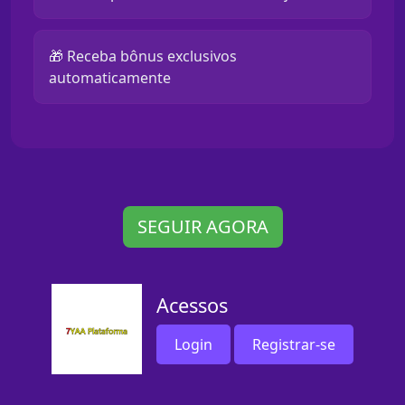
🎁 Receba bônus exclusivos
automaticamente
SEGUIR AGORA
Acessos
Login
Registrar-se