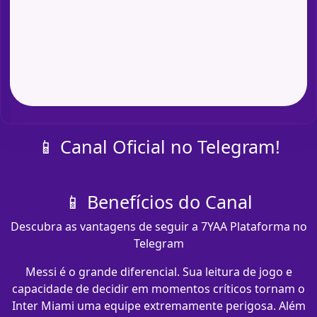
📱 Canal Oficial no Telegram!
📱 Benefícios do Canal
Descubra as vantagens de seguir a 7YAA Plataforma no
Telegram
Messi é o grande diferencial. Sua leitura de jogo e
capacidade de decidir em momentos críticos tornam o
Inter Miami uma equipe extremamente perigosa. Além