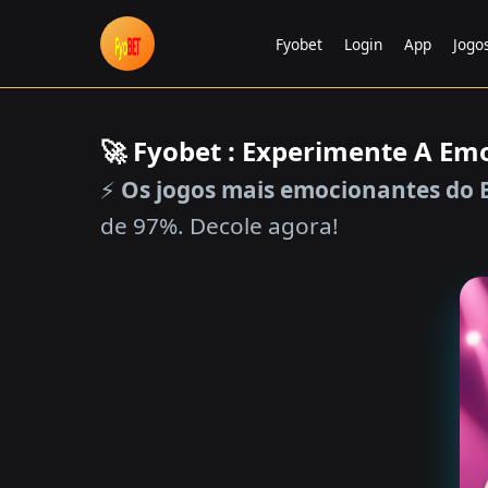
Fyobet
Login
App
Jogo
🚀 Fyobet : Experimente A Em
⚡
Os jogos mais emocionantes do B
de 97%. Decole agora!