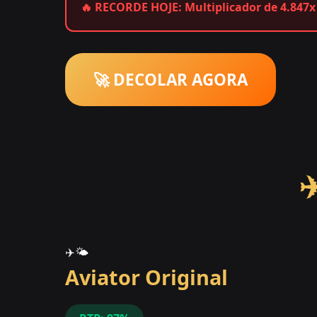
🔥
RECORDE HOJE:
Multiplicador de 4.847x
🚀 DECOLAR AGORA
✈
✈️🌤️
Aviator Original