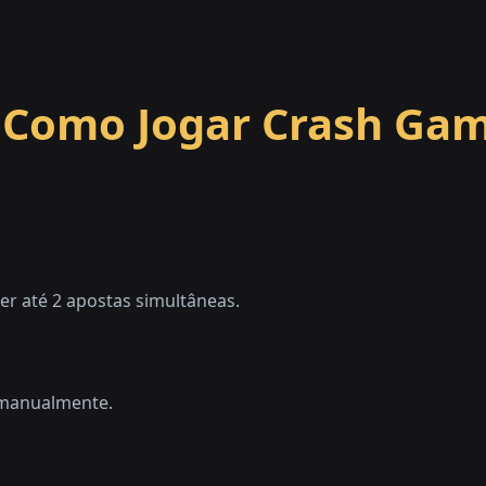
 Como Jogar Crash Ga
zer até 2 apostas simultâneas.
 manualmente.