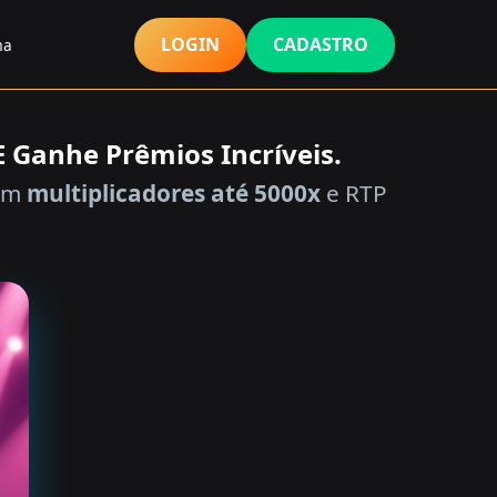
LOGIN
CADASTRO
ma
 Ganhe Prêmios Incríveis.
com
multiplicadores até 5000x
e RTP